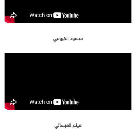
محمود الكيومي
هيثم العيسائي