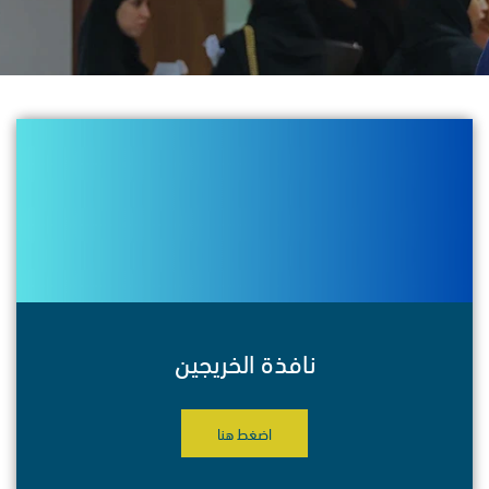
نافذة الخريجين
اضغط هنا