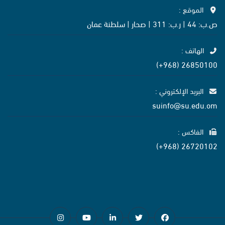
الموقع :
ص.ب: 44 | ر.ب: 311 | صحار | سلطنة عمان
الهاتف :
26850100 (968+)
البريد الإلكتروني :
suinfo@su.edu.om
الفاكس :
26720102 (968+)