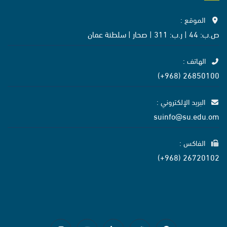
الموقع :
ص.ب: 44 | ر.ب: 311 | صحار | سلطنة عمان
الهاتف :
26850100 (968+)
البريد الإلكتروني :
suinfo@su.edu.om
الفاكس :
26720102 (968+)