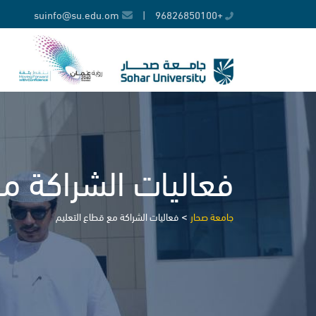
Ski
suinfo@su.edu.om
|
+96826850100
t
conten
فعاليات الشراكة م
>
جامعة صحار
فعاليات الشراكة مع قطاع التعليم