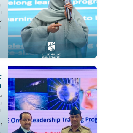
ا
ل
ب
ا
ت
ل
ا
ت
و