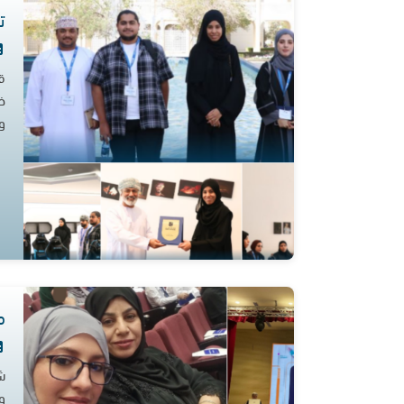
ت
خد
و
م
ش