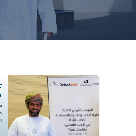
ت
ش
م
ا