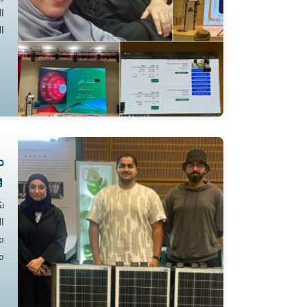
ا
ا
ط
ش
ا
م
مع