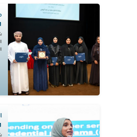
م
ش
ا
ا
ا
ش