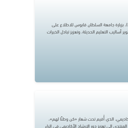
قامت وحدة الدعم الأكاديمي للطلبة، برفقة الطلبة المساندين (Peer Tutors)، بزيارة جامعة السلطان قابوس للاطلاع على
ير أساليب التعليم الحديثة، وتعزيز تبادل الخبرات
كاديمي، الذي أُقيم تحت شعار «كن وطنًا لهم»،
د الأكاديمي بجامعة الشرقية بتاريخ 6 فبراير 2025. وهدف المنتدى إلى تعزيز دور الإرشاد الأكاديمي في إثراء