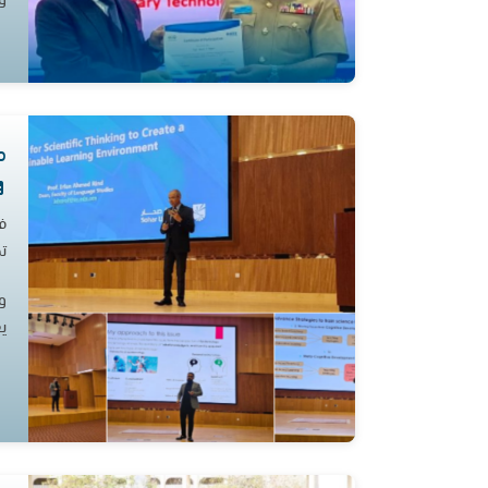
م
ف
ت
و
ي