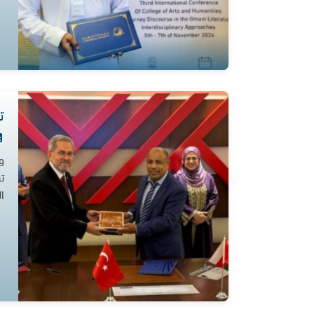
ت
و
ت
ا