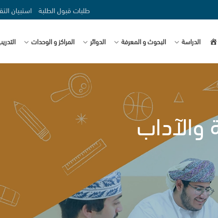
طلبات قبول الطلبة
استبيان التق
صفحة
الدراسة
البحوث و المعرفة
الدوائر
المراكز و الوحدات
التدري
ة والآداب