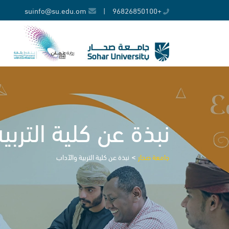
Ski
suinfo@su.edu.om
|
+96826850100
t
conten
نبذة عن كلية التربي
>
جامعة صحار
نبذة عن كلية التربية والآداب