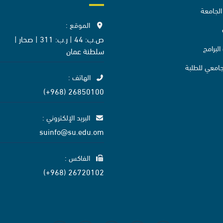
لجامعة
الموقع :
ص.ب: 44 | ر.ب: 311 | صحار |
لبرامج
سلطنة عمان
لجامعي للطلبة
الهاتف :
26850100 (968+)
البريد الإلكتروني :
suinfo@su.edu.om
الفاكس :
26720102 (968+)