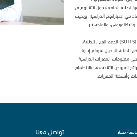
ات الإرشاد المهني (CGS) المشورة لطلبة الجامعة حول انتقالهم من
شاد في اختياراتهم الدراسية، ويجيب
والبكالوريوس، والماجستير،
يقدم فريق خدمات تقنية المعلومات بجامعة صحار (SU ITS) الدعم الفني للطلبة،
ن للطلبة الدخول لموقع إدارة
لإلكتروني ) SULMS)للاطلاع على معلومات المقررات الدراسية
ائح العروض التقديمية، والانظمام
انات وأنشطة المقررات.
تواصل معنا
امعة صحار