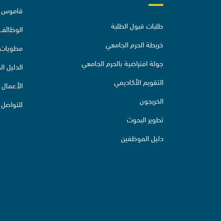
قاموس ا
طلبات قبول الطلبة
الوظائف
خريطة الحرم الجامعي
مطويات ا
جولة افتراضية بالحرم الجامعي
الدليل ا
التقويم الأكاديمي
الأعمال
الخريجون
للتواصل
تطوير البحوث
دليل الموظفين